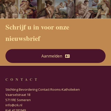
Schrijf u in voor onze
nieuwsbrief
Aanmelden
CONTACT
Stichting Bevordering Contact Rooms-Katholieken
Vaarselstraat 18
5711RE Someren
info@crk.nl
KvK 41181949