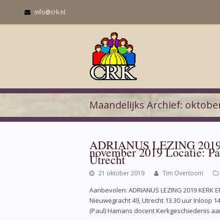
info@crk.nl
Maandelijks Archief: oktobe
ADRIANUS LEZING 2019
november 2019 Locatie: P
Utrecht
21 oktober 2019
Tim Overtoom
Aanbevolen: ADRIANUS LEZING 2019 KERK E
Nieuwegracht 49, Utrecht 13.30 uur Inloop 14
(Paul) Hamans docent Kerkgeschiedenis aa