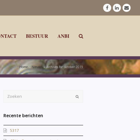
Facebook
LinkedIn
E-
mail
ONTACT
BESTUUR
ANBI
Home
»
Nieuws
»
Archives for oktober 2019
Verzenden
Recente berichten
5317