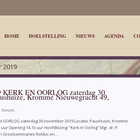
HOME
DOELSTELLING
NIEUWS
AGENDA
C
r 2019
 KERK EN OORLOG zaterdag 30
aushuize, Kromme Nieuwegracht 49,
Nieuws
N OORLOG zaterdag 30 november 2019 Locatie: Paushuize, Kromme
 uur Opening 14.15 uur Hoofdlezing: “Kerk in Oorlog” Mgr. dr. P.
n Grootseminaries Rolduc en…