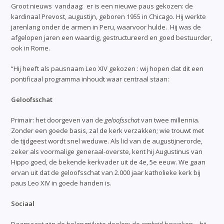
Groot nieuws vandaag: er is een nieuwe paus gekozen: de
kardinaal Prevost, augustijn, geboren 1955 in Chicago. Hij werkte
jarenlang onder de armen in Peru, waarvoor hulde. Hij was de
afgelopen jaren een waardig, gestructureerd en goed bestuurder,
ook in Rome.
“Hij heeft als pausnaam Leo XIV gekozen : wij hopen dat dit een
pontificaal programma inhoudt waar centraal staan:
Geloofsschat
Primair: het doorgeven van de
geloofsschat
van twee millennia.
Zonder een goede basis, zal de kerk verzakken; wie trouwt met
de tijdgeest wordt snel weduwe. Als lid van de augustijnerorde,
zeker als voormalige generaal-overste, kent hij Augustinus van
Hippo goed, de bekende kerkvader uit de 4e, 5e eeuw. We gaan
ervan uit dat de geloofsschat van 2.000 jaar katholieke kerk bij
paus Leo XIV in goede handen is.
Sociaal