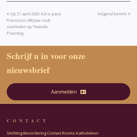
Op 21 april 2025 A.D is paus
Volgend bericht
Franciscus (88 jaar oud)
overleden op Tweede
Paasdag.
Schrijf u in voor onze
nieuwsbrief
Aanmelden
CONTACT
Stichting Bevordering Contact Rooms-Katholieken