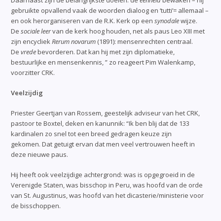
Daarnaast zijn de belangrijkste doelen: de
eenheid
bewaken – hij
gebruikte opvallend vaak de woorden dialoog en ‘tutti’= allemaal –
en ook herorganiseren van de R.K. Kerk op een
synodale
wijze.
De
sociale leer
van de kerk hoog houden, net als paus Leo XIII met
zijn encycliek
Rerum novarum
(1891): mensenrechten centraal.
De
vrede
bevorderen. Dat kan hij met zijn diplomatieke,
bestuurlijke en mensenkennis, ” zo reageert Pim Walenkamp,
voorzitter CRK.
Veelzijdig
Priester Geertjan van Rossem, geestelijk adviseur van het CRK,
pastoor te Boxtel, deken en kanunnik: “Ik ben blij dat de 133
kardinalen zo snel tot een breed gedragen keuze zijn
gekomen. Dat getuigt ervan dat men veel vertrouwen heeft in
deze nieuwe paus.
Hij heeft ook veelzijdige achtergrond: was is opgegroeid in de
Verenigde Staten, was bisschop in Peru, was hoofd van de orde
van St. Augustinus, was hoofd van het dicasterie/ministerie voor
de bisschoppen.