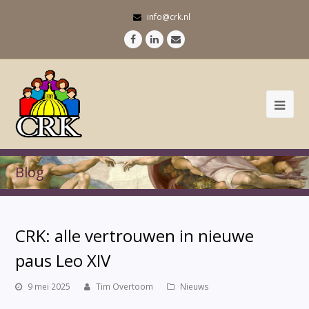
info@crk.nl
Facebook
LinkedIn
E-
mail
Blog
CRK: alle vertrouwen in nieuwe
paus Leo XIV
9 mei 2025
Tim Overtoom
Nieuws